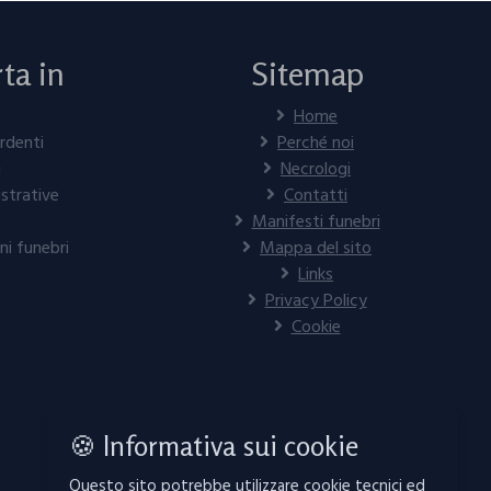
ta in
Sitemap
Home
rdenti
Perché noi
i
Necrologi
strative
Contatti
Manifesti funebri
ni funebri
Mappa del sito
Links
Privacy Policy
Cookie
🍪 Informativa sui cookie
Questo sito potrebbe utilizzare cookie tecnici ed