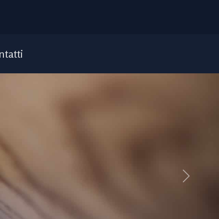
ntatti
Next